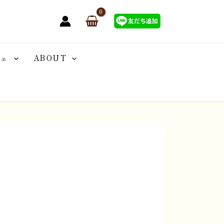
ェ
ABOUT