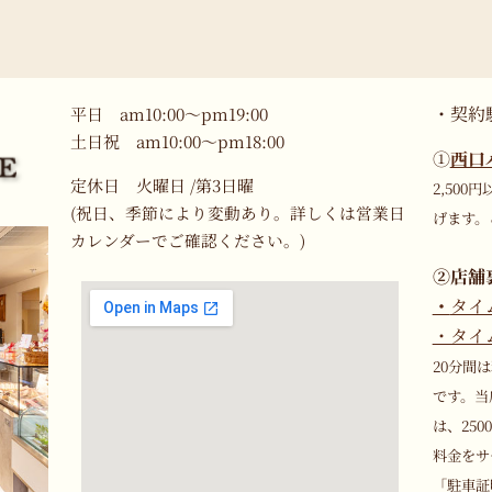
・契約
平日 am10:00～pm19:00
土日祝 am10:00～pm18:00
①
西口
定休日 火曜日 /第3日曜
2,50
(祝日、季節により変動あり。詳しくは営業日
げます。
カレンダーでご確認ください。)
②
店舗
・
タイ
・タイ
20分間
です。当
は、25
料金をサ
「駐車証