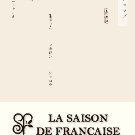
ー
ョ
ル
ケ
ッ
採
ー
用
プ
生
キ
情
ぷ
報
り
ん
マ
カ
ロ
ン
シ
ョ
コ
ラ