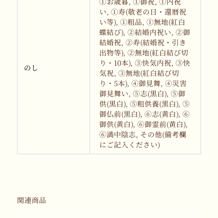
①お歳暮, ①御祝, ①内祝
い, ①寿(敬老の日・還暦祝
い等), ①粗品, ①無地(紅白
蝶結び), ②結婚内祝い, ②御
結婚祝, ②寿(結婚祝・引き
出物等), ②無地(紅白結び切
り・10本), ③快気内祝, ③快
のし
気祝, ③無地(紅白結び切
り・5本), ④御見舞, ④災害
御見舞い, ⑤志(黒白), ⑤御
供(黒白), ⑤粗供養(黒白), ⑤
御仏前(黒白), ⑥志(黄白), ⑥
御供(黄白), ⑥御霊前(黄白),
⑥満中陰志, その他(備考欄
にご記入ください)
関連商品