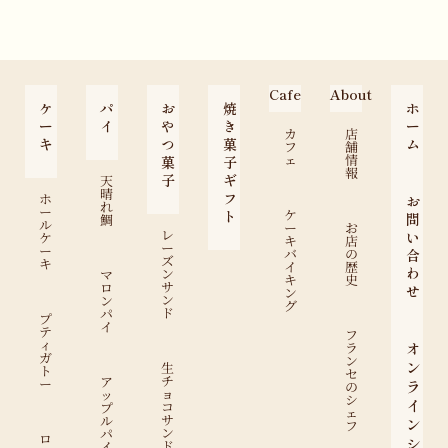
Cafe
About
ケ
パ
お
焼
ホ
ー
イ
や
き
ー
カ
店
キ
つ
菓
ム
フ
舗
ェ
情
菓
子
報
子
ギ
天
晴
フ
ホ
お
れ
ー
ケ
ト
問
鯛
ル
ー
お
レ
い
ケ
キ
店
ー
ー
バ
の
合
ズ
キ
イ
歴
わ
ン
マ
キ
史
サ
ロ
せ
ン
ン
ン
グ
ド
パ
プ
イ
テ
フ
ィ
オ
ラ
ガ
ン
ン
生
ト
セ
チ
ア
ー
ラ
の
ョ
ッ
シ
イ
コ
プ
ェ
サ
ル
ン
フ
ン
パ
ロ
シ
ド
イ