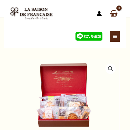
内
容
を
ス
キ
ッ
プ
シ
ェ
フ
セ
レ
ク
シ
ョ
ン
S